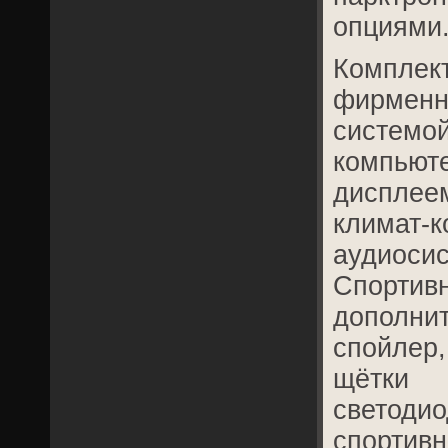
опциями
Компле
фирмен
сист
компью
диспле
климат-
аудиоси
Спорти
допол
спойле
щётки
светоди
спортив