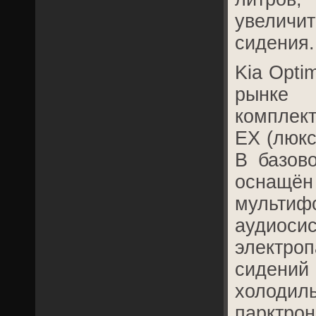
увелич
сидения.
Kia Opti
рынке
комплект
EX (люкс
В базов
оснащё
мультиф
аудио
электр
сиден
холодиль
паркт