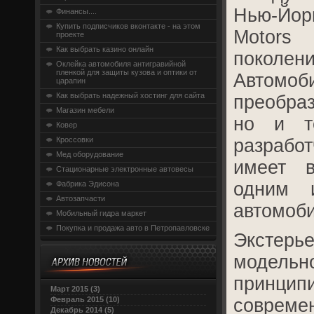
Нью-Йо
Финансы....
Купить подписчиков вконтакте - на этом
Motors
проекте
Как выбрать казино онлайн
покол
Оклейка автомобиля антигравийной
пленкой для защиты кузова и оптики от
Автом
царапин
Как выбрать надежный хостинг для сайта
преобраз
Магазин мебели
но и т
Ковер
Кроссовки
разраб
Мед оборудование
имеет в
Стационарные электронные автовесы
одним 
Фабрика Эдисона
Автозапчасти
автомоби
Мобильный гидра маркет
Покупка и продажа авто в Петропавловске
Экстер
модель
принц
Март 2015 (3)
Февраль 2015 (10)
совре
Декабрь 2014 (5)