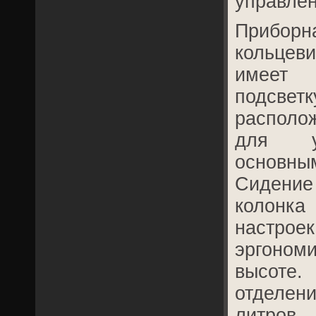
управлен
Приборн
кольце
имеет 
подсвет
располо
для уд
основны
Сидени
колонк
настроек
эргоно
высоте
отделе
литро