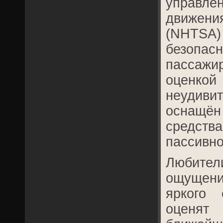
управл
движен
(NHTSA
безопа
пассажи
оценко
неудивит
оснащён
средс
пассивно
Любите
ощущен
яркого 
оценя