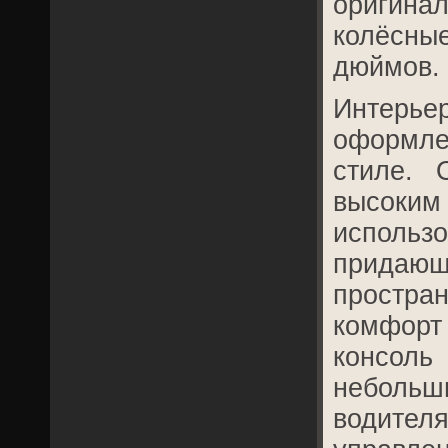
оригин
колёсные
дюймов.
Интерь
оформле
стиле. 
высо
исполь
прида
простра
комфорт 
консо
неболь
водителя