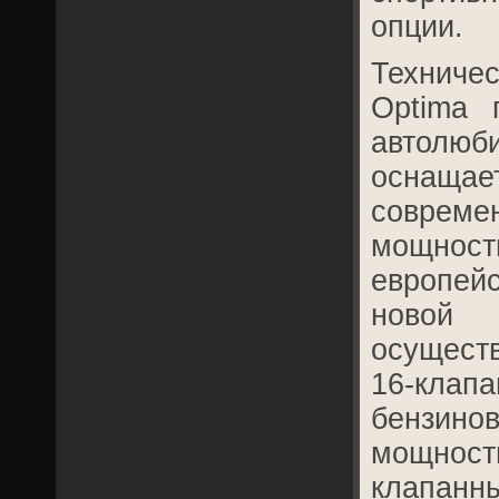
опции.
Техничес
Optima 
автол
оснаща
совреме
мощнос
европе
ново
осущест
16-кла
бензин
мощнос
клапа