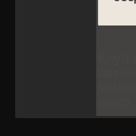
Клуб 
авто
Volks
фото