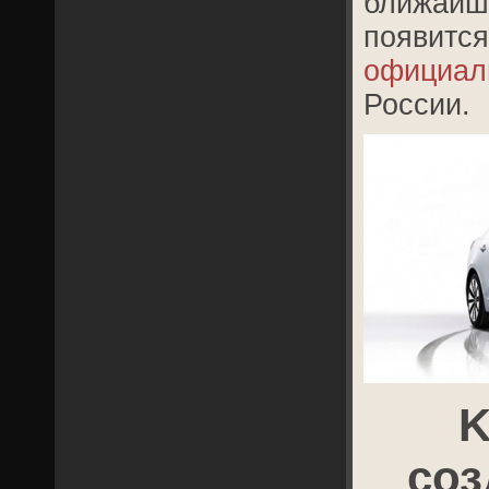
ближайш
появ
официа
России.
K
соз