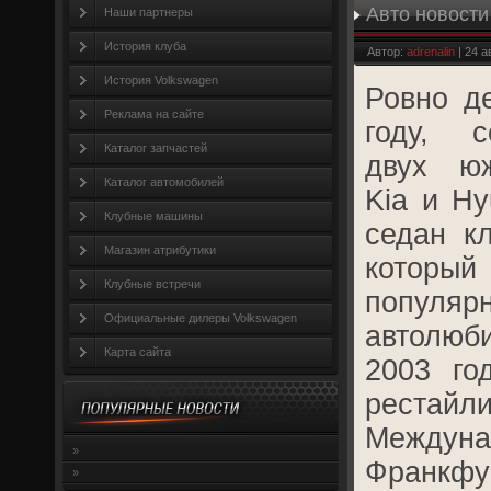
Авто новости
Наши партнеры
лучшим
История клуба
Автор:
adrenalin
| 24 а
История Volkswagen
Ровно де
Реклама на сайте
году, 
Каталог запчастей
двух юж
Каталог автомобилей
Kia и Hy
Клубные машины
седан кл
Магазин атрибутики
которы
Клубные встречи
попу
Официальные дилеры Volkswagen
автолюби
Карта сайта
2003 го
рестайл
Междуна
»
Франкф
»