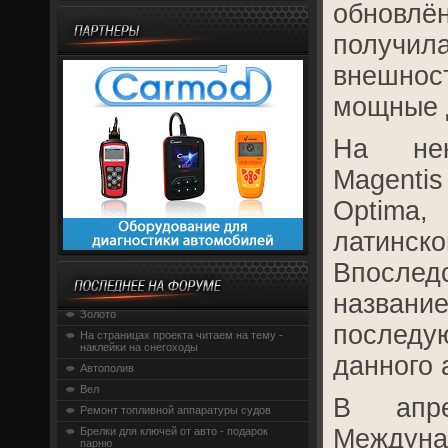
обновлё
получ
внешно
мощные 
На нек
Magent
Optima
латинск
Впосле
назван
Золото
послед
На страницах проекта читаем на тему -
наклейки на снегоходы
данного 
Автополив
Вел
В апр
Ремонт топливной аппаратуры судов
Междун
Брелки для ключей от авто - подарок
парню