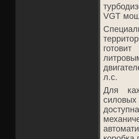
турбоди
VGT мощ
Специа
территор
готови
литро
двигате
л.с.
Для ка
силовы
досту
меха
автомат
коробка 