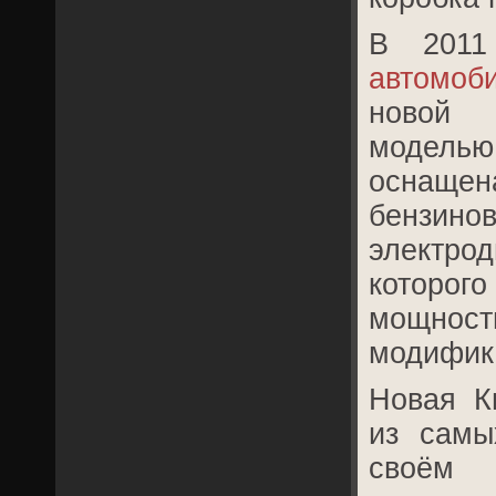
В 2011
автомоб
новой 
моделью
оснащ
бензи
электро
которого
мощн
модифика
Новая К
из самы
своём 