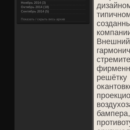
Ноябрь 2014 (3)
дизайн
Октябрь 2014 (18)
Сентябрь 2014 (5)
типично
Показать / скрыть весь архив
созданн
компан
Внешн
гармони
стремит
фирме
решётк
окант
проекц
воздух
бамп
проти