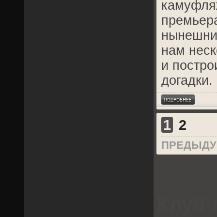
камуфляж
премьера
нынешний
нам неск
и постро
догадки.
1
2
ПРЕДЫД
Клуб 