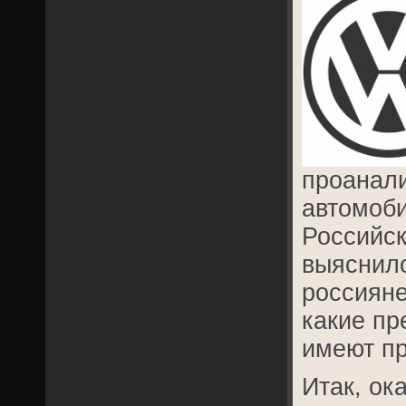
проанал
автомоб
Российс
выяснил
россиян
какие пр
имеют пр
Итак, ок