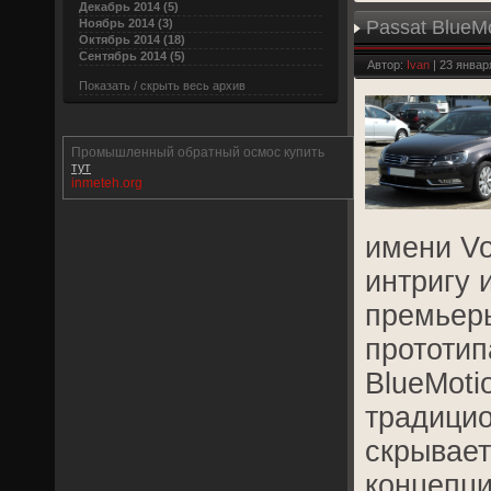
Декабрь 2014 (5)
Ноябрь 2014 (3)
Passat BlueM
Октябрь 2014 (18)
Сентябрь 2014 (5)
Автор:
Ivan
| 23 январ
Показать / скрыть весь архив
Промышленный обратный осмос купить
тут
inmeteh.org
имени Vo
интригу 
премьер
прототип
BlueMoti
традици
скрывает
концепц