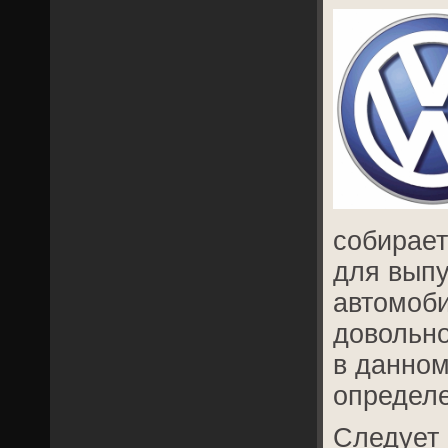
собирает
для вып
автомоби
довольно
в данном
определе
Следует 