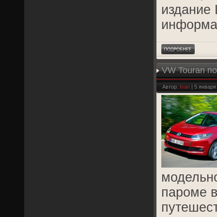
издание 
информа
VW Touran по
Автор:
Ivan
| 5 января
модельно
пароме в
путешест