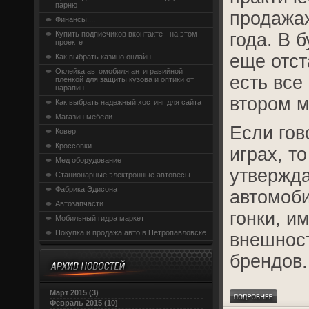
парню
продажа
Финансы....
Купить подписчиков вконтакте - на этом
года. В 
проекте
еще отс
Как выбрать казино онлайн
Оклейка автомобиля антигравийной
есть все
пленкой для защиты кузова и оптики от
царапин
втором м
Как выбрать надежный хостинг для сайта
Магазин мебели
Если гов
Ковер
Кроссовки
играх, т
Мед оборудование
утвержда
Стационарные электронные автовесы
Фабрика Эдисона
автомоб
Автозапчасти
гонки, и
Мобильный гидра маркет
Покупка и продажа авто в Петропавловске
внешнос
брендов.
Март 2015 (3)
Февраль 2015 (10)