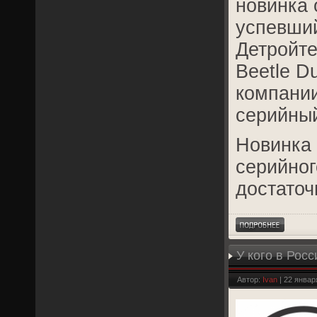
новинка 
успевший
Детройте
Beetle D
компании
серийный
Новинка 
серийног
достаточ
У кого в Рос
Автор:
Ivan
| 22 январ