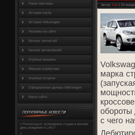
и в гараже н
Наши партнеры
Автор:
Ivan
| 23 январ
История клуба
История Volkswagen
Реклама на сайте
Каталог запчастей
Каталог автомобилей
Клубные машины
Volkswag
Магазин атрибутики
марка ст
Клубные встречи
(запуска
Официальные дилеры Volkswagen
мощности
Карта сайта
кроссов
обороты 
с чего н
»
Рекомендую:
кулинарные студии в москве
день рождения
в Loft17
Дебютиро
»