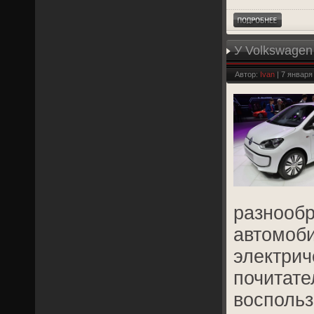
У Volkswage
Автор:
Ivan
| 7 января
разнооб
автомоби
электрич
почитате
воспольз