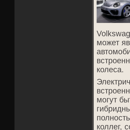
Volkswag
может яв
автомоби
встроен
колеса.
Электрич
встроенн
могут бы
гибридны
полность
коллег, 