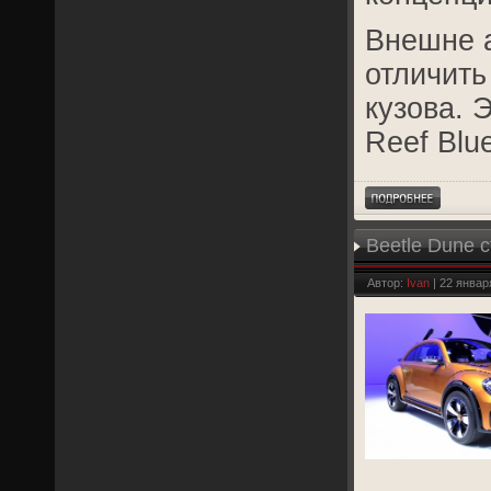
Внешне 
отличить
кузова. 
Reef Blue
Beetle Dune 
Автор:
Ivan
| 22 январ