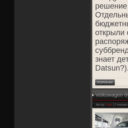
решение 
Отдельн
бюджетн
открыли 
распоряж
суббренд
знает де
Datsun?)
Volkswagen б
Автор:
Ivan
| 5 января