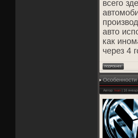
всего зд
автомоби
производ
авто испо
как ином
через 4 г
Особенности 
Автор:
Ivan
| 16 январ