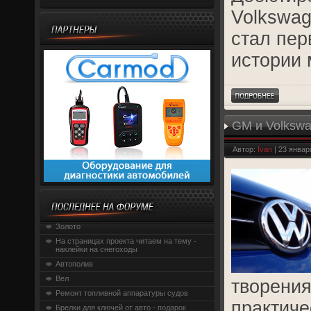
Volkswag
стал пер
истории 
GM и Volkswa
Автор:
Ivan
| 23 январ
Золото
На страницах проекта читаем на тему -
наклейки на снегоходы
Автополив
Вел
творения
Ремонт топливной аппаратуры судов
практиче
Брелки для ключей от авто - подарок