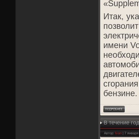
«Supplem
Итак, ук
позволит
электрич
имени Vo
необходи
автомоб
двигател
сгорания
бензине.
В течение го
решение
Автор:
Ivan
| 7 января