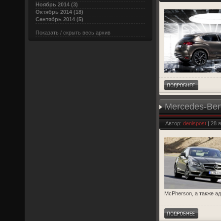
Ноябрь 2014 (3)
Октябрь 2014 (18)
Сентябрь 2014 (5)
Показать / скрыть весь архив
Mercedes-Be
Автор:
denispost
| 28 
McPherson, а также а