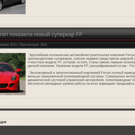
rari показала новый суперкар FF
января 2011 | Просмотров: 3311
Крупнейшая итальянская автомобилестроительная компания Ferrari
производителем суперкаров, совсем недавно представила широкой
4-местную модель FF, которая, кстати, стала самым первым полн
данной компании. Название модели FF, расшифровывается как - Ferra
Эксклюзивный и запатентованный компанией Ferrari полный привод
меньше обыкновенной полноприводной системы. Совершенно интегр
динамической системой управления автомобиля, полноприводная те
абсолютно рекордные уровни работы на всех вариациях ландшафта.
ЩАЯ