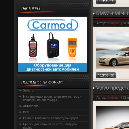
BMW и MINI п
Автор:
denispost
| 31 
Volvo предст
Золото
На страницах проекта читаем на тему -
Автор:
denispost
| 31 
наклейки на снегоходы
Автополив
Вел
Ремонт топливной аппаратуры судов
Брелки для ключей от авто - подарок
парню