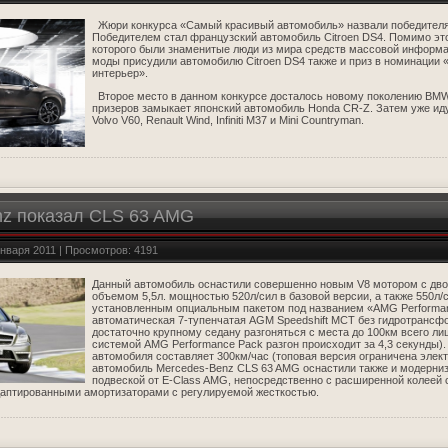
Жюри конкурса «Самый красивый автомобиль» назвали победителя
Победителем стал французский автомобиль Citroen DS4. Помимо это
которого были знаменитые люди из мира средств массовой информа
моды присудили автомобилю Citroen DS4 также и приз в номинации
интерьер».
Второе место в данном конкурсе досталось новому поколению BMW 
призеров замыкает японский автомобиль Honda CR-Z. Затем уже иду
Volvo V60, Renault Wind, Infiniti M37 и Mini Countryman.
nz показал CLS 63 AMG
января 2011 | Просмотров: 4191
Данный автомобиль оснастили совершенно новым V8 мотором с дв
объемом 5,5л. мощностью 520л/сил в базовой версии, а также 550л/с
установленным опциальным пакетом под названием «AMG Performan
автоматическая 7-тупенчатая AGM Speedshift MCT без гидротранс
достаточно крупному седану разгоняться с места до 100км всего лиш
системой AMG Performance Pack разгон происходит за 4,3 секунды)
автомобиля составляет 300км/час (топовая версия ограничена элек
автомобиль Mercedes-Benz CLS 63 AMG оснастили также и модерни
подвеской от E-Class AMG, непосредственно с расширенной колеей 
даптированными амортизаторами с регулируемой жесткостью.