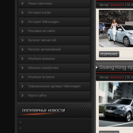
Наши партнеры
Автор:
denispost
| 31 
История клуба
История Volkswagen
Реклама на сайте
Каталог запчастей
Каталог автомобилей
Клубные машины
SsangYong п
Магазин атрибутики
Клубные встречи
Автор:
denispost
| 31 
Официальные дилеры Volkswagen
Карта сайта
»
»