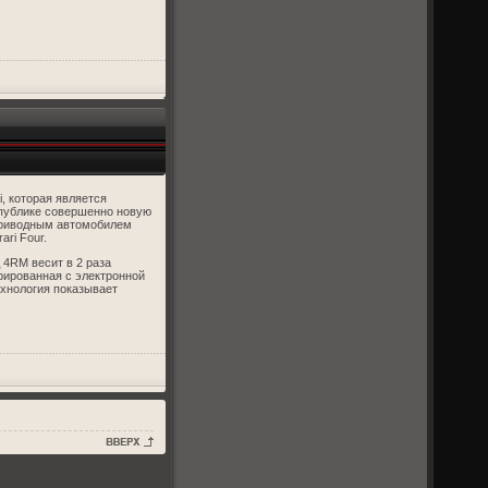
, которая является
 публике совершенно новую
оприводным автомобилем
ri Four.
 4RM весит в 2 раза
ированная с электронной
хнология показывает