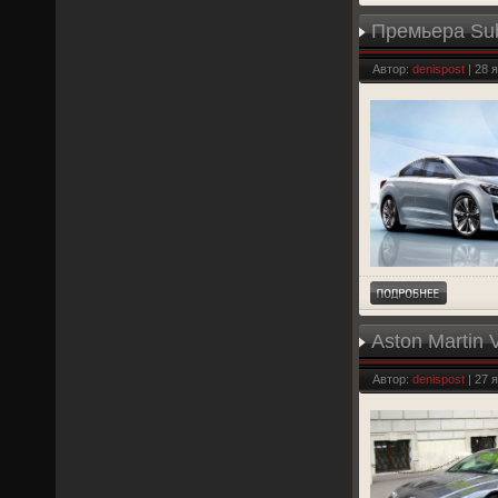
Премьера Sub
Автор:
denispost
| 28 
Aston Martin
Автор:
denispost
| 27 