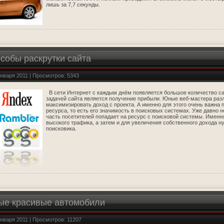
лишь за 7,7 секунды.
собы раскрутки сайта
января 2011 | Просмотров: 5343
В сети Интернет с каждым днём появляется большое количество са
задачей сайта является получение прибыли. Юные веб-мастера раз
максимизировать доход с проекта. А именно для этого очень важна 
ресурса, то есть его значимость в поисковых системах. Уже давно н
часть посетителей попадает на ресурс с поисковой системы. Именн
высокого трафика, а затем и для увеличения собственного дохода н
поисковика.
ые красивые автомобили
января 2011 | Просмотров: 11207