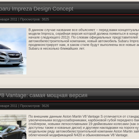
aru Impreza Design Concept
января 2011 | Просмотров: 3825
В данном случае название все объясняет – перед вами концептуал
модели Impreza, серийная версия которой должна появиться в конце 
начале следующего 2012г. По словам официальных представителей
автомобилестроительной компании, новый автомобиль Subaru Impre
продемонстрирует нам, в каком стиле будут выполнены все новые 
Subaru в несколько ближайших лет.
 V8 Vantage: самая мощная версия
января 2011 | Просмотров: 3626
По внешним данным Aston Martin V8 Vantage S отличается от станда
увеличенными воздухозаборниками, карбоновой губой переднего б
спойлером, новыми легкосплавными 19-дюймовыми колесами (как о
доступны также и кованые диски) и другими накладками на пороги ку
модельном ряду автомобилестроительной компании Aston Martin за
облегченной модификацией N420 и обыкновенным V8 Vantage.