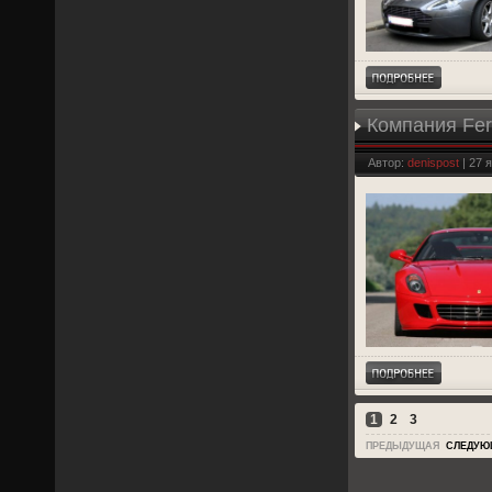
Компания Fer
Автор:
denispost
| 27 
1
2
3
ПРЕДЫДУЩАЯ
СЛЕДУЮ