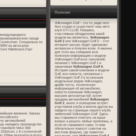
Полезно
Volkswagen Golf – это то, ради чего
был создан и существует наш авто
клуб GTI-CLUB. Неважно,
счастливым обладателем какой
 международного
модели вы являетесь,
Volkswagen
вероамериканском городе
Golf 2
или Volkswagen Golf 5 – этот
Countryman. Специально по
интернет-ресурс будет одинаково
MINI на автосалон
интересен и полезен всем. А именно
ert Hildebrand (Герт
для этого мы собираем всю
полезную информацию о модели
Volkswagen Golf
всех поколений,
начиная с Volkswagen
Golf 1
и
заканчивая
Volkswagen Golf 6
.
История самой компании и модели
Golf, все новости, связанные с
Volkswagen Golf 3
и остальным
модельным рядом Volkswagen,
драйв-тесты, техническая
информация об автомобилях,
новости компании Volkswagen,
магазин автозапчастей, купля-
продажа автомобилей
Volkswagen
Golf 2
, анонс и освещение встреч
участников клуба и многое другое вы
найдете на страницах нашего клуба
лижайшем времени. Заказы
любителей
Volkswagen Golf
. Здесь
российского
мы стараемся ответить на ваши
ячу автомобилей.
вопрос и решить любые проблемы, а
щь наладить производство
если не справимся сами, то вам
втомобиля Volvo S60
обязательно помогут советом на
203л/сил, с 6-ступенчатой
местном форуме, где грамотно
о 100км разогнаться всего
разъяснят, чем
Volkswagen Golf 4