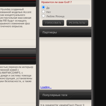
Нравится ли вам Golf 7
Да
 Hyundai созданный
изованной моделью Accent
Нет
сии концептуального
Люблю Японца
шестиугольная массивная
ai RB будут оснащать
рерывного изменения фаз
очечного впрыска.
Партнеры
ностью перенесли интерьер
твенной кожей с
N AM/FM/CD/MP3, с
к дождя и систему помощи
 конструкция, установлены
ки безопасности, а также
Loading...
Популярные теги
It is required for viewing
Flash Player 9