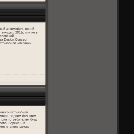
ьный автомобиль новой
текущего 2011г. или же в
 японской
za Design Concept
автомобили компании
ртного автомобиля
ампера, задним большим
пция потребителям будут
зова. Версия S в
ймет ступень между