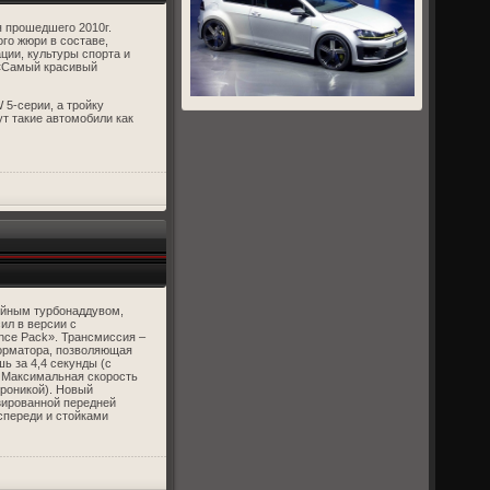
 прошедшего 2010г.
го жюри в составе,
ции, культуры спорта и
 «Самый красивый
5-серии, а тройку
т такие автомобили как
ойным турбонаддувом,
ил в версии с
ce Pack». Трансмиссия –
форматора, позволяющая
ь за 4,4 секунды (с
. Максимальная скорость
троникой). Новый
зированной передней
спереди и стойками