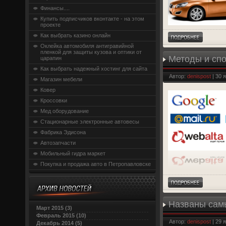
Финансы....
Купить подписчиков вконтакте - на этом
проекте
Как выбрать казино онлайн
Оклейка автомобиля антигравийной
пленкой для защиты кузова и оптики от
Методы и спо
царапин
Как выбрать надежный хостинг для сайта
Автор:
denispost
| 30 
Магазин мебели
Ковер
Кроссовки
Мед оборудование
Стационарные электронные автовесы
Фабрика Эдисона
Автозапчасти
Мобильный гидра маркет
Покупка и продажа авто в Петропавловске
Названы сам
Март 2015 (3)
Февраль 2015 (10)
Автор:
denispost
| 29 
Декабрь 2014 (5)