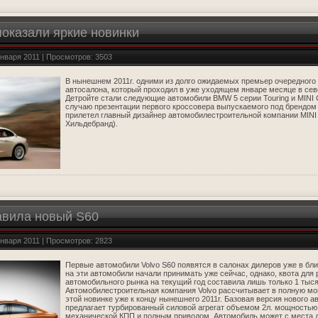
оказали яркие новинки
января 2011 | Просмотров: 3503
В нынешнем 2011г. одними из долго ожидаемых премьер очередного
автосалона, который проходил в уже уходящем январе месяце в се
Детройте стали следующие автомобили BMW 5 серии Touring и MINI 
случаю презентации первого кроссовера выпускаемого под брендом 
прилетел главный дизайнер автомобилестроительной компании MINI G
Хильдебранд).
авила новый S60
января 2011 | Просмотров: 2823
Первые автомобили Volvo S60 появятся в салонах дилеров уже в б
на эти автомобили начали принимать уже сейчас, однако, квота для 
автомобильного рынка на текущий год составила лишь только 1 тыс
Автомобилестроительная компания Volvo рассчитывает в полную мо
этой новинке уже к концу нынешнего 2011г. Базовая версия нового а
предлагает турбированный силовой агрегат объемом 2л. мощностью 
механической КПП и полным приводом. Автомобиль может с места д