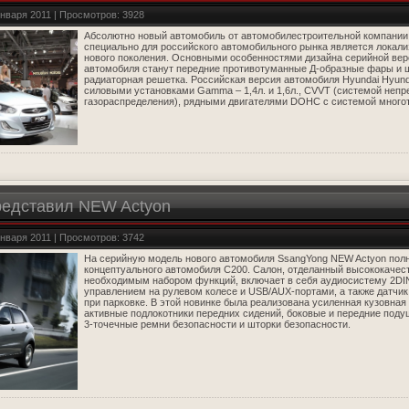
января 2011 | Просмотров: 3928
Абсолютно новый автомобиль от автомобилестроительной компании
специально для российского автомобильного рынка является локал
нового поколения. Основными особенностями дизайна серийной вер
автомобиля станут передние противотуманные Д-образные фары и 
радиаторная решетка. Российская версия автомобиля Hyundai Hyund
силовыми установками Gamma – 1,4л. и 1,6л., CVVT (системой неп
газораспределения), рядными двигателями DOHC с системой многот
редставил NEW Actyon
января 2011 | Просмотров: 3742
На серийную модель нового автомобиля SsangYong NEW Actyon пол
концептуального автомобиля С200. Салон, отделанный высококачес
необходимым набором функций, включает в себя аудиосистему 2DI
управлением на рулевом колесе и USB/AUX-портами, а также датчи
при парковке. В этой новинке была реализована усиленная кузовная
активные подлокотники передних сидений, боковые и передние подуш
3-точечные ремни безопасности и шторки безопасности.