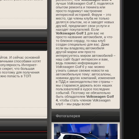
лучше
Volkswagen Golf 3
, поделятся
опытом ремонта и тюнинга или
просто поднимут настроение
интересной историей. Форум – это
место, где члены клуба не только
делятся опытом, но и заводят новых
друзей, предлагают свои услуги и
находят покупателей. Если
Volkswagen Golf 1
для вас не
просто название автомобиля, а что-
то близкое сердцу, то наш клуб
создан специально для вас. Даже
если вы владелец автомобиля
другой марки или просто
интересуетесь миром автомобилей –
йтов. И сейчас основной
наш сайт будет интересен и вам,
личными способами хотят
ведь помимо информации о
популярность Интернет-
Volkswagen Golf 6
у нас можно
е секрет, что большая
узнать самые свежие новости на
о поэтому для получения
автомобильную тему: автосалоны,
ужно попасть в ТОП
новинки других компаний, изменения
в ПДД и законодательстве страны –
мы стараемся держать всех наших
пользователей в курсе последних
событий. Поэтому не обязательно
быть обладателем
Volkswagen Golf
4
, чтобы стать членом Volkswagen
клуб – мы рады всем!
Фотогалерея