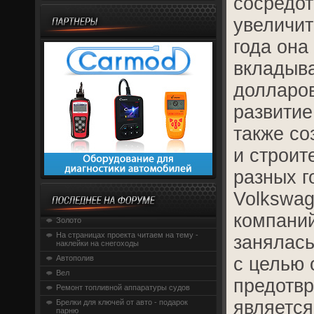
сосредот
увеличит
года она
вкладыва
долларов
развитие
также со
и строит
разных г
Volkswag
компаний
Золото
На страницах проекта читаем на тему -
занялась
наклейки на снегоходы
Автополив
с целью 
Вел
предотвр
Ремонт топливной аппаратуры судов
является
Брелки для ключей от авто - подарок
парню