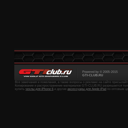
Powered by © 2005-2015
GTI-CLUB.RU
Все замечания и пожелания, а также вопросы о рекламе на сайте присылайте 
Копирование и распространение материалов GTI-CLUB.RU разрешается тол
купить
чехлы для iPhone 6
и другие
аксессуары для Apple iPad
по оптовым ц