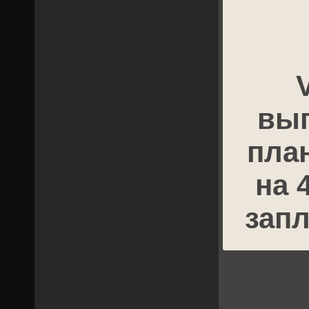
вып
пла
на 
зап