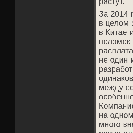
растут.
За 2014 
в целом 
в Китае 
поломок 
расплата
не один
разработ
одинаков
между со
особенно
Компания
на одном
много вн