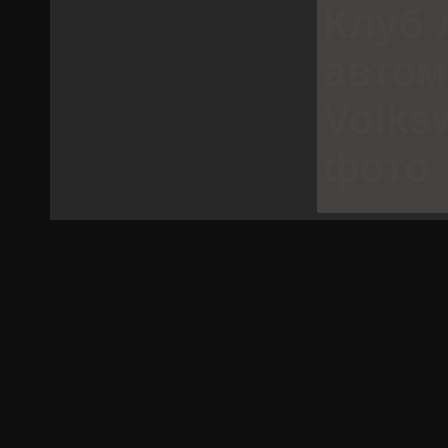
Клуб 
авто
Volks
фото