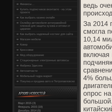
ведь оче
Финансы....
Купить подписчиков вконтакте - на этом
происход
проекте
Как выбрать казино онлайн
За 2014 
Оклейка автомобиля антигравийной
пленкой для защиты кузова и оптики от
царапин
смогла п
Как выбрать надежный хостинг для сайта
10,14 ми
Магазин мебели
Ковер
автомоби
Кроссовки
включая 
Мед оборудование
Стационарные электронные автовесы
подчиняю
Фабрика Эдисона
сравнени
Автозапчасти
4% больш
Мобильный гидра маркет
Покупка и продажа авто в Петропавловске
двигател
опрос н
большой.
Март 2015 (3)
Февраль 2015 (10)
китайски
Декабрь 2014 (5)