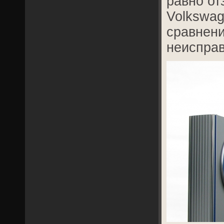
равно от
Volkswag
сравнени
неисправ