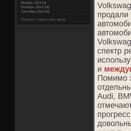
Ноябрь 2014 (3)
Volkswag
Октябрь 2014 (18)
Сентябрь 2014 (5)
продали 
Показать / скрыть весь архив
автомоби
автомоб
Volkswa
спектр р
использу
и
между
Помимо э
отдельны
Audi, BM
отмечают
прогресс
довольны