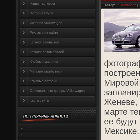
Наши партнеры
Автор:
™B®embo™
| 
История клуба
История Volkswagen
Реклама на сайте
Каталог запчастей
Каталог автомобилей
фотограф
Клубные машины
построен
Магазин атрибутики
Мировой 
Клубные встречи
запланир
Официальные дилеры Volkswagen
Женеве, 
Карта сайта
марте те
ее будут
»
Мексике.
»