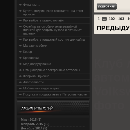
Финансы....
Купить подписчиков вконтакте - на этом
проекте
1
...
102
103
1
Как выбрать казино онлайн
ПРЕДЫД
Оклейка автомобиля антигравийной
пленкой для защиты кузова и оптики от
царапин
Как выбрать надежный хостинг для сайта
Магазин мебели
Ковер
Кроссовки
Клуб 
Мед оборудование
Стационарные электронные автовесы
авто
Фабрика Эдисона
Автозапчасти
Volks
Мобильный гидра маркет
Покупка и продажа авто в Петропавловске
фото
Март 2015 (3)
Февраль 2015 (10)
Декабрь 2014 (5)