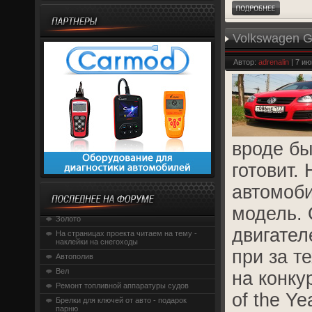
Volkswagen G
мотора
Автор:
adrenalin
| 7 ию
вроде бы
готовит.
автомоб
модель. 
Золото
двигател
На страницах проекта читаем на тему -
наклейки на снегоходы
при за т
Автополив
Вел
на конкур
Ремонт топливной аппаратуры судов
of the Ye
Брелки для ключей от авто - подарок
парню