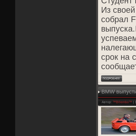
Студент 
Из своей
собрал F
выпуска.
успеваем
налегаю
срок на 
сообщае
BMW выпусти
Автор:
™B®embo™
| 