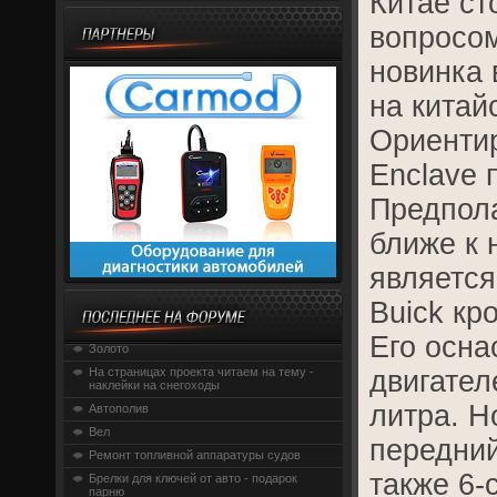
Китае ст
вопросом
новинка 
на китай
Ориенти
Enclave 
Предпола
ближе к 
является
Buick кр
Его осна
Золото
На страницах проекта читаем на тему -
двигател
наклейки на снегоходы
литра. Н
Автополив
Вел
передний
Ремонт топливной аппаратуры судов
также 6-
Брелки для ключей от авто - подарок
парню