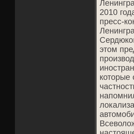
Ленингра
2010 год
пресс-ко
Ленингра
Сердюков
этом пре
производ
иностран
которые 
частност
напомнил
локализа
автомоби
Всеволож
настояще