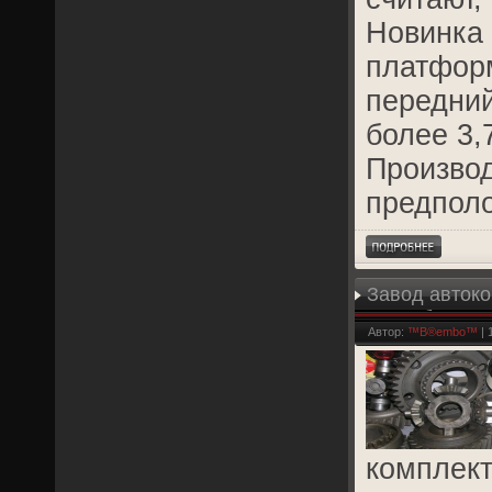
Новинка 
платформ
передний
более 3,
Производ
предполо
Завод авток
Петербургом 
Автор:
™B®embo™
| 
комплект