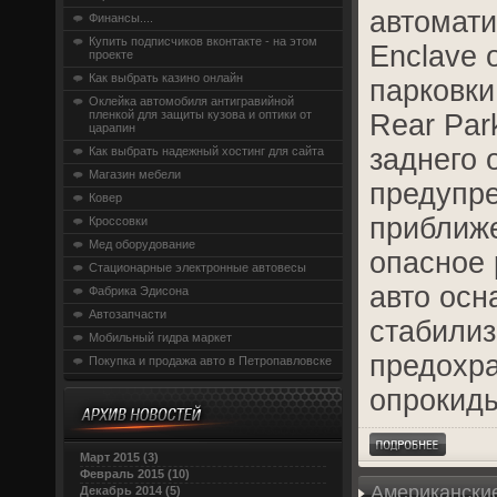
автомати
Финансы....
Купить подписчиков вконтакте - на этом
Enclave 
проекте
Как выбрать казино онлайн
парковки
Оклейка автомобиля антигравийной
пленкой для защиты кузова и оптики от
Rear Par
царапин
заднего 
Как выбрать надежный хостинг для сайта
Магазин мебели
предупр
Ковер
приближе
Кроссовки
Мед оборудование
опасное 
Стационарные электронные автовесы
авто осн
Фабрика Эдисона
Автозапчасти
стабилиза
Мобильный гидра маркет
предохр
Покупка и продажа авто в Петропавловске
опрокид
Март 2015 (3)
Февраль 2015 (10)
Американски
Декабрь 2014 (5)