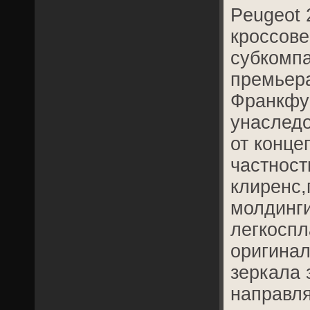
Peugeot 
кроссове
субкомпа
премьера
Франкфу
унаследо
от конце
частност
клиренс
молдинг
легкоспл
оригина
зеркала 
направл