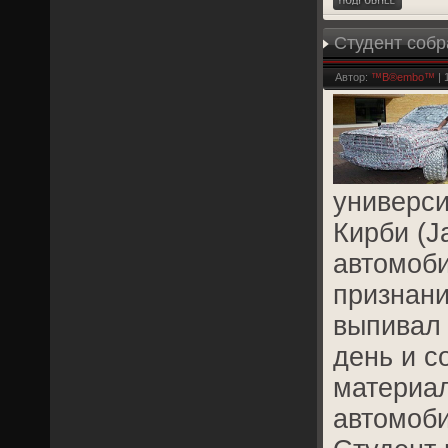
Студент собр
Автор:
™B®embo™
| 
универс
Кирби (J
автомоби
признани
выпивал 
день и с
материал
автомоби