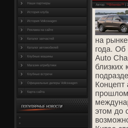
Наши партнеры
Автор:
™B®embo™
| 
История клуба
История Volkswagen
Реклама на сайте
на рынке
Каталог запчастей
года. Об
Каталог автомобилей
Auto Cha
Клубные машины
близких 
Магазин атрибутики
подразд
Клубные встречи
Концепт 
Официальные дилеры Volkswagen
прошлом
Карта сайта
междуна
этом до 
»
возможно
»