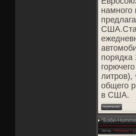
Евросоюз
намного
предлага
США.Стат
ежеднев
автомоб
порядка
горючего
литров),
общего р
в США.
"Бэби-Hummer
Автор:
™B®embo™
| 