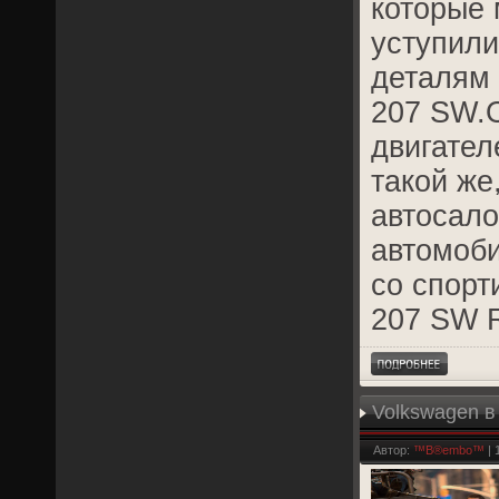
которые 
уступили
деталям 
207 SW.О
двигател
такой же
автосало
автомоби
со спорт
207 SW 
Volkswagen в
Автор:
™B®embo™
| 