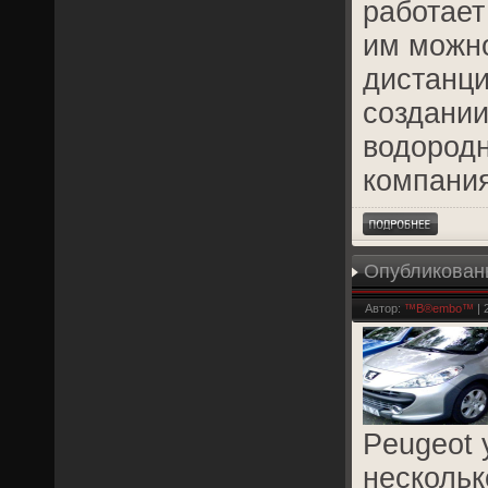
работает
им можн
дистанци
создании
водородн
компания
Опубликован
Peugeot 207
Автор:
™B®embo™
| 
Peugeot 
нескольк