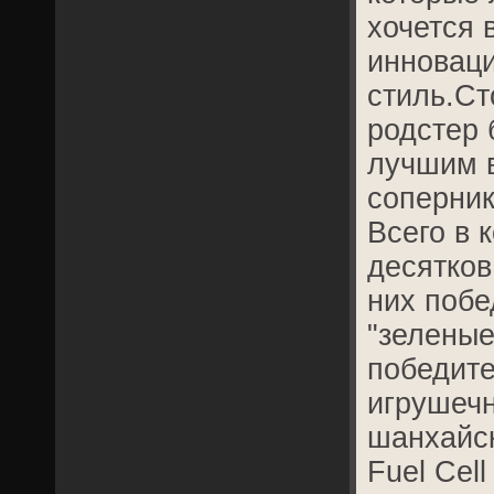
хочется 
инноваци
стиль.Ст
родстер 
лучшим в
соперник
Всего в 
десятков
них побе
"зеленые
победит
игрушеч
шанхайск
Fuel Cell