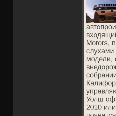
автопро
входящий
Motors, 
слухами 
модели, 
внедорож
собрани
Калифор
управля
Уолш офи
2010 или
появится