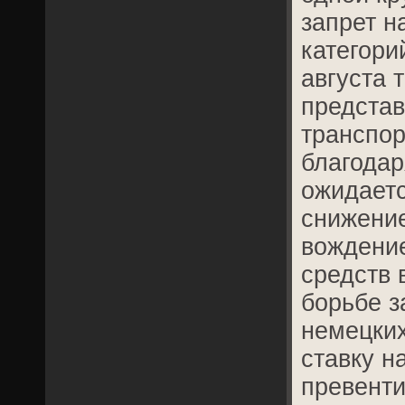
запрет н
категори
августа 
представ
транспор
благодар
ожидаетс
снижени
вождени
средств 
борьбе з
немецки
ставку н
превент