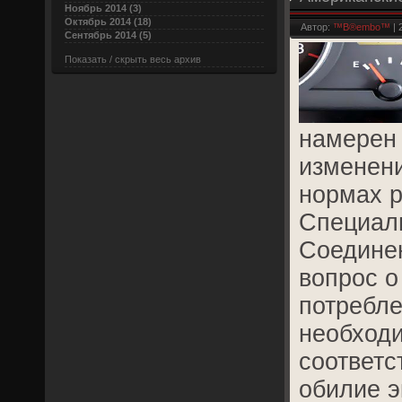
Ноябрь 2014 (3)
расхода топ
Октябрь 2014 (18)
Автор:
™B®embo™
| 
Сентябрь 2014 (5)
Показать / скрыть весь архив
намерен 
изменени
нормах р
Специали
Соединен
вопрос о
потребле
необход
соответ
обилие 