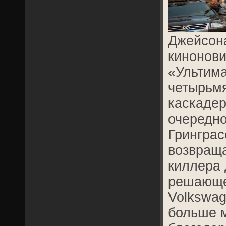
Джейсона
кинонови
«Ультим
четырьм
каскаде
очередн
Гринграс
возвраща
киллера
решающе
Volkswag
больше м