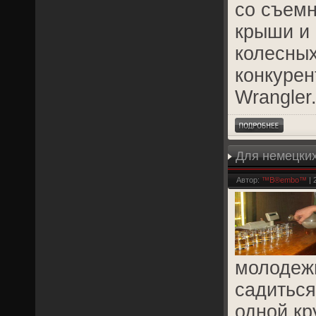
со съем
крыши и
колесных
конкурен
Wrangler
Для немецких
закон
Автор:
™B®embo™
| 
молодежи
садиться
одной кр