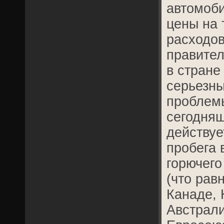
автомоб
цены на 
расходов
правител
в стране
серьезны
проблемы
сегодняш
действу
пробега 
горючего
(что равн
Канаде,
Австрали