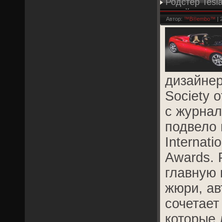
Родстер Tesl
дизайн
Автор:
™B®embo™
| 
дизайнеро
Society 
с журна
подвело 
Internati
Awards. 
главную
жюри, ав
сочетает
которые