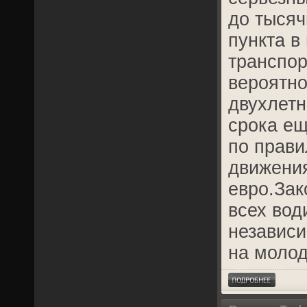
до тысяч
пункта в
транспор
вероятно
двухлетн
срока ещ
по прав
движения
евро.Зак
всех вод
независи
на молод