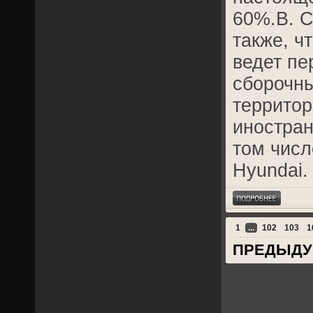
60%.В. 
также, ч
ведет пе
сборочны
территор
иностран
том числе
Hyundai.
1
...
102
103
1
ПРЕДЫД