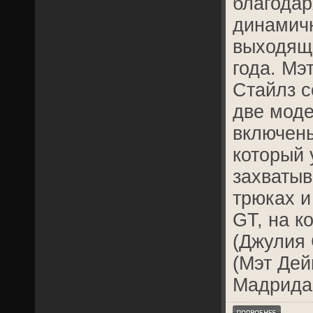
благодар
динамич
выходяще
года. Мэ
Стайлз 
две мод
включены
который 
захваты
трюках и
GT, на к
(Джулия 
(Мэт Дей
Мадрида