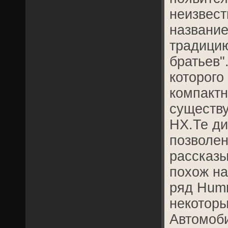
неизвест
названи
традицию
братьев"
которого
компактн
существу
HX.Те д
позволен
рассказы
похож н
ряд Humm
некоторы
Автомоби