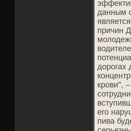
эффекти
данным с
является
причин Д
молодеж
водител
потенциа
дорогах 
концентр
крови", 
сотрудни
вступивш
его нару
пива буд
серьезн