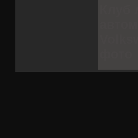
Клуб 
авто
Volks
фото