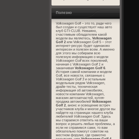
Полезно
Volkswagen Golf – это то, ради чего
был создан и существует наш авто
клуб GTI-CLUB. Неважно,
счастливым обладателем какой
модели вы являетесь,
Volkswagen
Golf 2
или Volkswagen Golf 5 – этот
интернет-ресурс будет одинаково
интересен и полезен всем. А именно
для этого мы собираем всю
полезную информацию о модели
Volkswagen Golf
всех поколений,
начиная с Volkswagen
Golf 1
и
заканчивая
Volkswagen Golf 6
.
История самой компании и модели
Golf, все новости, связанные с
Volkswagen Golf 3
и остальным
модельным рядом Volkswagen,
драйв-тесты, техническая
информация об автомобилях,
новости компании Volkswagen,
магазин автозапчастей, купля-
продажа автомобилей
Volkswagen
Golf 2
, анонс и освещение встреч
участников клуба и многое другое вы
найдете на страницах нашего клуба
любителей
Volkswagen Golf
. Здесь
мы стараемся ответить на ваши
вопрос и решить любые проблемы, а
если не справимся сами, то вам
обязательно помогут советом на
местном форуме, где грамотно
разъяснят, чем
Volkswagen Golf 4