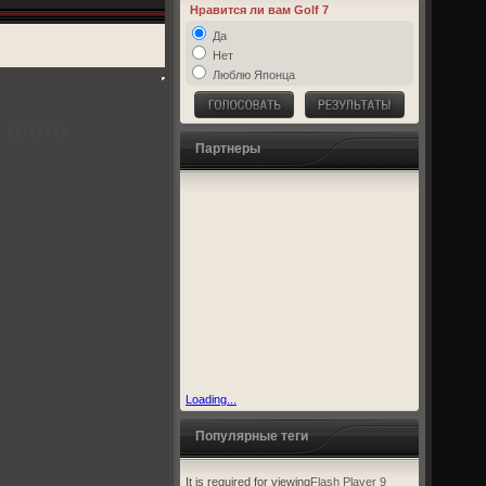
Нравится ли вам Golf 7
Да
Нет
Люблю Японца
, фото
Партнеры
Loading...
Популярные теги
It is required for viewing
Flash Player 9