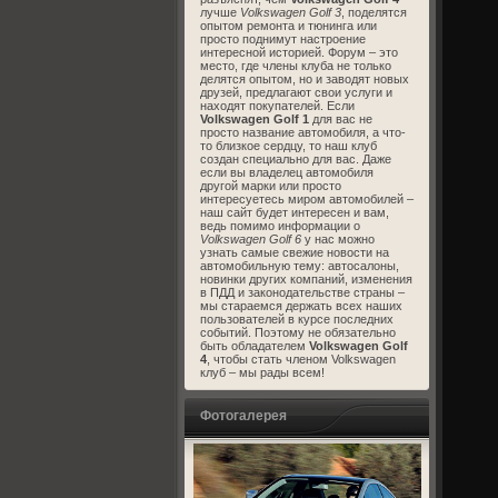
лучше
Volkswagen Golf 3
, поделятся
опытом ремонта и тюнинга или
просто поднимут настроение
интересной историей. Форум – это
место, где члены клуба не только
делятся опытом, но и заводят новых
друзей, предлагают свои услуги и
находят покупателей. Если
Volkswagen Golf 1
для вас не
просто название автомобиля, а что-
то близкое сердцу, то наш клуб
создан специально для вас. Даже
если вы владелец автомобиля
другой марки или просто
интересуетесь миром автомобилей –
наш сайт будет интересен и вам,
ведь помимо информации о
Volkswagen Golf 6
у нас можно
узнать самые свежие новости на
автомобильную тему: автосалоны,
новинки других компаний, изменения
в ПДД и законодательстве страны –
мы стараемся держать всех наших
пользователей в курсе последних
событий. Поэтому не обязательно
быть обладателем
Volkswagen Golf
4
, чтобы стать членом Volkswagen
клуб – мы рады всем!
Фотогалерея