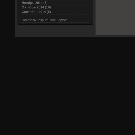
Ноябрь 2014 (3)
Октябрь 2014 (18)
Сентябрь 2014 (5)
Показать / скрыть весь архив
Powered by © 2005-2015
GTI-CLUB.RU
Все замечания и пожелания, а также вопросы о рекламе на сайте присылайте 
Копирование и распространение материалов GTI-CLUB.RU разрешается тол
купить
чехлы для iPhone 6
и другие
аксессуары для Apple iPad
по оптовым ц