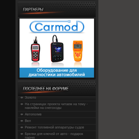
Золото
На страницах проекта читаем на тему -
наклейки на снегоходы
Автополив
Вел
Ремонт топливной аппаратуры судов
Брелки для ключей от авто - подарок
парню