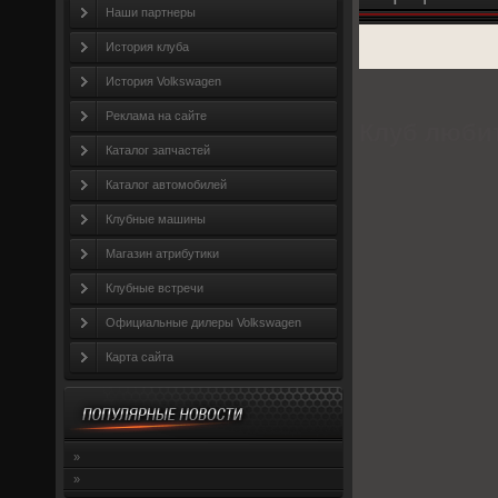
Наши партнеры
История клуба
История Volkswagen
Реклама на сайте
Клуб любит
Каталог запчастей
Каталог автомобилей
Клубные машины
Магазин атрибутики
Клубные встречи
Официальные дилеры Volkswagen
Карта сайта
»
»